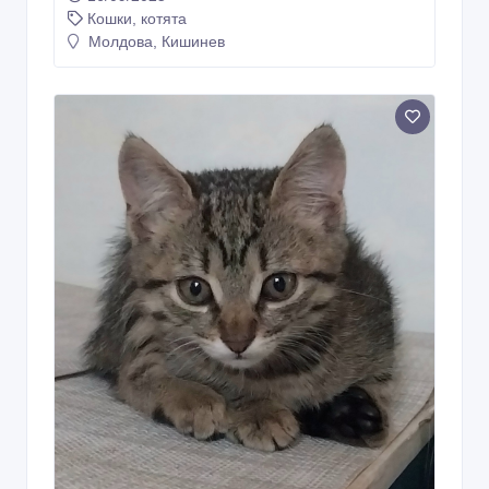
Подарю котят ласковых, красивых.В
добрые руки!
16/09/2025
Кошки, котята
Молдова, Кишинев