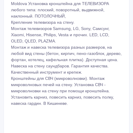
улицу. ВЫРЕЗАТЬ ОТВЕРСТИЕ В МЕБЕЛИ ДЛЯ ТРУБ.
УСТАНОВКА ВСТРАИВАЕМОЙ В МЕБЕЛЬ БЫТОВАЯ
ТЕХНИКА. ХОЛОДИЛЬНИК. 069495004. Chisinau
Moldova Установка кронштейна для ТЕЛЕВИЗОРА
любого типа: плоский, поворотный, выдвижной,
наклонный. ПОТОЛОЧНЫЙ,
Крепление телевизора на стену.
Монтаж телевизоров Samsung, LG, Sony, Самсунг,
Xiaomi, Hisense, Philips, Vesta и прочих. LED, LCD,
OLED, QLED, PLAZMA.
Монтаж и навеска телевизора разных размеров, на
любой вид стены (бетон, кирпич, пено-газоблок, дерево,
фортан, котелец, кафельная плитка). Доступная цена.
Навеска на стену саундбаров. Гарантия качества.
Качественный инструмент и крепеж.
Кронштейны для СВЧ (микроволновки). Монтаж
микроволновых печей на стену. Установка СВЧ -
микроволновки на стену при помощи кронштейна.
Установить карниз, повесить карниз, повесить полку,
навеска гардин. В Кишиневе.