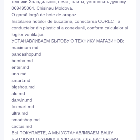
техники Холодильник, печи , плиты, установить духовку.
069495004. Chisinau Moldova.
O gamă largă de hote de aragaz
Instalarea hotelor de bucătărie, conectarea CORECT a
conductelor din plastic și a conexiunii, conform calculelor și
legilor ventilației.
УСТАНАВЛИВАЕМ БЫТОВУЮ ТЕХНИКУ МАГАЗИНОВ:
maximum.md
pandashop.md
bomba.md
enter.md
uno.md
smart.md
bigshop.md
alo.md
darwin.md
foxmart.md
ultra.md
smadshop.md
cactus.md
ВЫ ПОКУПАЕТЕ, А МЫ УСТАНАВЛИВАЕМ ВАШУ
БЫТОВУЮ ТЕХНИКУ В УДОБНОЕ ДЛЯ ВАС ВРЕМЯ