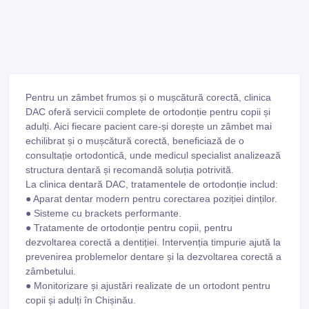
Pentru un zâmbet frumos și o mușcătură corectă, clinica
DAC oferă servicii complete de ortodonție pentru copii și
adulți. Aici fiecare pacient care-și dorește un zâmbet mai
echilibrat și o mușcătură corectă, beneficiază de o
consultație ortodontică, unde medicul specialist analizează
structura dentară și recomandă soluția potrivită.
La clinica dentară DAC, tratamentele de ortodonție includ:
● Aparat dentar modern pentru corectarea poziției dinților.
● Sisteme cu brackets performante.
● Tratamente de ortodonție pentru copii, pentru
dezvoltarea corectă a dentiției. Intervenția timpurie ajută la
prevenirea problemelor dentare și la dezvoltarea corectă a
zâmbetului.
● Monitorizare și ajustări realizate de un ortodont pentru
copii și adulți în Chișinău.