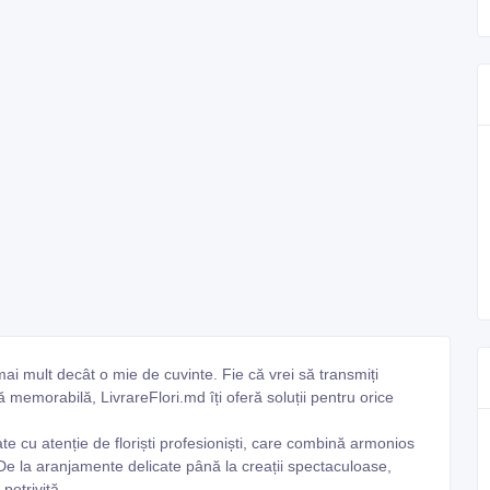
i mult decât o mie de cuvinte. Fie că vrei să transmiți
ă memorabilă, LivrareFlori.md îți oferă soluții pentru orice
te cu atenție de floriști profesioniști, care combină armonios
. De la aranjamente delicate până la creații spectaculoase,
potrivită.