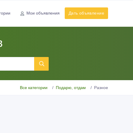
гории
Мои объявления
Дать объявление
в
Все категории
Подарю, отдам
Разное