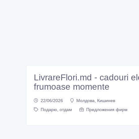
LivrareFlori.md - cadouri e
frumoase momente
22/06/2026
Молдова, Кишинев
Подарю, отдам
Предложения фирм