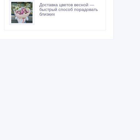
Доставка цветов весной —
быстрый способ порадовать
близких