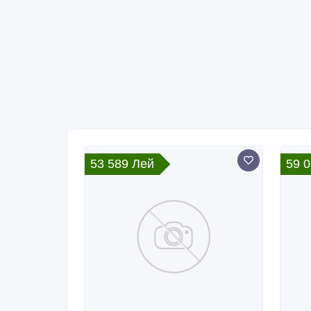
53 589 Лей
59 