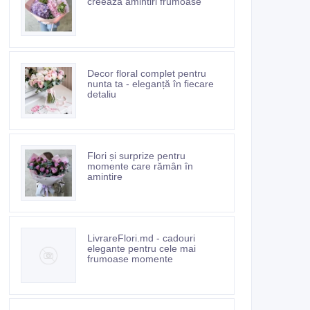
creează amintiri frumoase
Decor floral complet pentru
nunta ta - eleganță în fiecare
detaliu
Flori și surprize pentru
momente care rămân în
amintire
LivrareFlori.md - cadouri
elegante pentru cele mai
frumoase momente