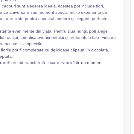
 cadouri sunt alegerea ideală. Acestea pot include flori,
d orice aniversare sau moment special într-o experiență de
 flori, apreciate pentru aspectul modern și elegant, perfecte
ortante evenimente din viață. Pentru ziua nunții, poți alege
ilul rochiei, tematica evenimentului și preferințele tale. Fiecare
a acestei zile speciale.
 florile pot fi completate cu delicioase căpșuni în ciocolată,
eptată.
vrareFlori.md transformă fiecare livrare într-un moment