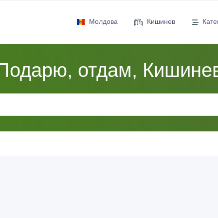
Молдова
Кишинев
Кате
Подарю, отдам, Кишине