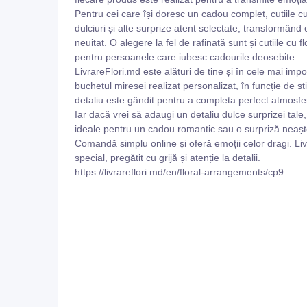
Pentru cei care își doresc un cadou complet, cutiile cu
dulciuri și alte surprize atent selectate, transformân
neuitat. O alegere la fel de rafinată sunt și cutiile cu
pentru persoanele care iubesc cadourile deosebite.
LivrareFlori.md este alături de tine și în cele mai imp
buchetul miresei realizat personalizat, în funcție de st
detaliu este gândit pentru a completa perfect atmosfer
Iar dacă vrei să adaugi un detaliu dulce surprizei tale,
ideale pentru un cadou romantic sau o surpriză neașt
Comandă simplu online și oferă emoții celor dragi. Li
special, pregătit cu grijă și atenție la detalii.
https://livrareflori.md/en/floral-arrangements/cp9