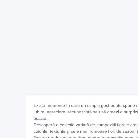
Există momente în care un simplu gest poate spune ma
iubire, apreciere, recunoștință sau să creezi o surpriz
ocazie.
Descoperă o colecție variată de compoziții florale crea
culorile, texturile și cele mai frumoase flori de sezon
fiecare produs este realizat pentru a transmite emoția 