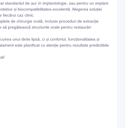
erat standardul de aur în implantologie, sau pentru un implant
estetice și biocompatibilitatea excelentă. Alegerea soluției
e fiecărui caz clinic.
lete de chirurgie orală, inclusiv proceduri de extracție
e să pregătească structurile orale pentru restaurări
irea unui dinte lipsă, ci și confortul, funcționalitatea și
tament este planificat cu atenție pentru rezultate predictibile
al/