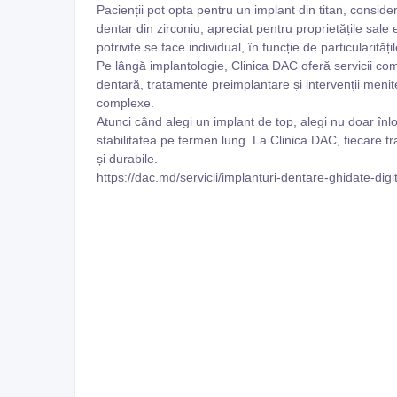
Pacienții pot opta pentru un implant din titan, consid
dentar din zirconiu, apreciat pentru proprietățile sale 
potrivite se face individual, în funcție de particularitățil
Pe lângă implantologie, Clinica DAC oferă servicii comp
dentară, tratamente preimplantare și intervenții menit
complexe.
Atunci când alegi un implant de top, alegi nu doar înlocu
stabilitatea pe termen lung. La Clinica DAC, fiecare tra
și durabile.
https://dac.md/servicii/implanturi-dentare-ghidate-digit