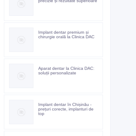
precizie și rezultate superioare
Implant dentar premium și
chirurgie orală la Clinica DAC
Aparat dentar la Clinica DAC:
soluții personalizate
Implant dentar în Chișinău -
prețuri corecte, implanturi de
top