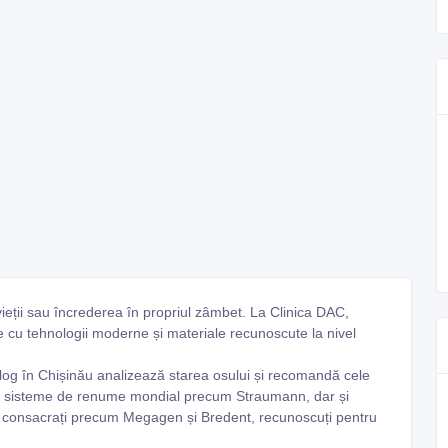
vieții sau încrederea în propriul zâmbet. La Clinica DAC,
 cu tehnologii moderne și materiale recunoscute la nivel
tolog în Chișinău analizează starea osului și recomandă cele
zează sisteme de renume mondial precum Straumann, dar și
 consacrați precum Megagen și Bredent, recunoscuți pentru