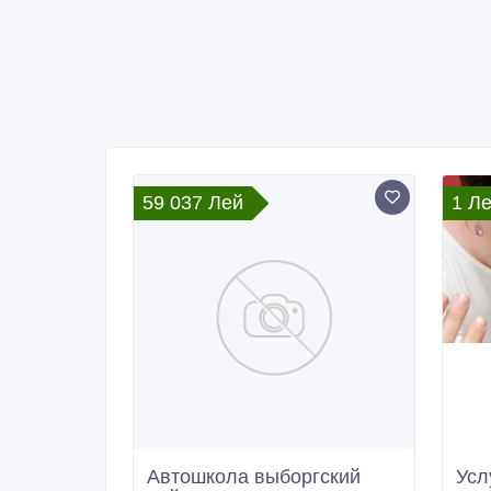
59 037 Лей
1 Л
Автошкола выборгский
Усл