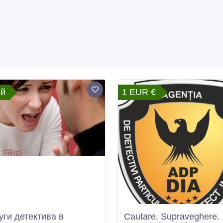
ей
1 EUR €
уги детектива в
Cautare. Supraveghere.