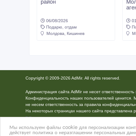
район
Мол
аге
06/08/2026
01
Подарю, отдам
П
Молдова, Кишинев
Мо
Copyright © 2009-2026 AdMir. All rights reserved.
Администрация сайта AdMir не несет ответственност
Конфиденциальность наших пользователей ценится. 
не несем ответственность за правила конфиденциальн
На некоторых страницах нашего сайта представлена р
тут
.
Мы используем файлы cookie для персонализации конте
действует политика о неразглашении персональных данн