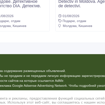
дове. Детективное
Detectiv in Moldova. Age
нтство DIA. Детектив.
de detectivi.
/08/2026
01/08/2026
одарю, отдам
Подарю, отдам
лдова, Кишинев
Молдова, Кишинев
ь за содержание размещенных объявлений.
Мы не продаем и не передаем личную информацию зарегистрирова
ости сайтов на которые ссылается AdMir.
еклама Google Adsense Advertising Network. Чтобы подробней узн
нта и рекламы, предоставления функций социальных сетей 
ых. Используя этот веб-сайт, вы соглашаетесь с нашим исп
Контакты