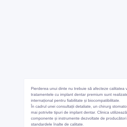
Pierderea unui dinte nu trebuie să afecteze calitatea 
tratamentele cu implant dentar premium sunt realizate
internațional pentru fiabilitate și biocompatibilitate.
În cadrul unei consultații detaliate, un chirurg stoma
mai potrivite tipuri de implant dentar. Clinica utili
componente și instrumente dezvoltate de producători
standardele înalte de calitate.