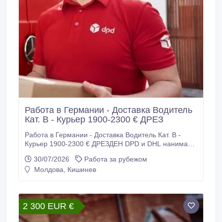
Работа в Германии - Доставка Водитель
Кат. В - Курьер 1900-2300 € ДРЕЗ
Работа в Германии - Доставка Водитель Кат. В -
Курьер 1900-2300 € ДРЕЗДЕН DPD и DHL нанимают
рабочих для работы в Германии. Требуются: -
30/07/2026
Работа за рубежом
Водители - курьеры категории В для доставки
Молдова, Кишинев
посылок. Требования: - Возраст до 45 лет -
Физически крепкие - Украинцы 24 параграф
подходят + права. - Паспорт ЕС или удостоверение
личности - Болгарский паспорт - Литовский паспорт
2 300 EUR €
- Румынский паспорт - Серьезность -
Пунктуальность Мы предлагаем Вам: - Легальный