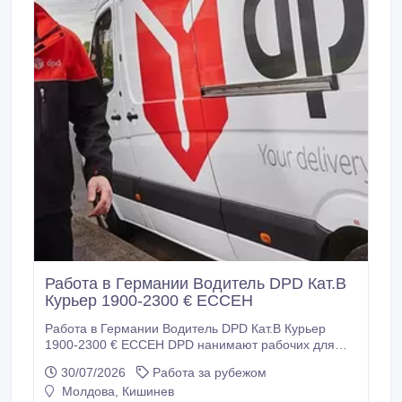
Работа в Германии Водитель DPD Кат.В
Курьер 1900-2300 € ЕССЕН
Работа в Германии Водитель DPD Кат.В Курьер
1900-2300 € ЕССЕН DPD нанимают рабочих для
работы в Германии. Требуются: - Водители -
30/07/2026
Работа за рубежом
курьеры категории В для доставки посылок.
Молдова, Кишинев
Требования: - Возраст до 45 лет - Физически