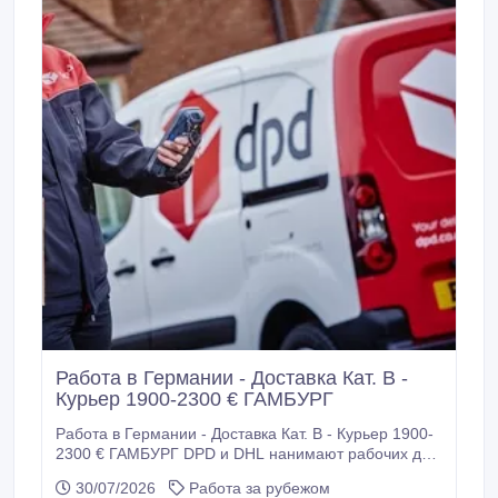
трудовой договор Напрямую от компании -
Официальная зарплата: 1900-2300 € - Проживание
(помогаем) - Транспорт только до 3, 5 тонн -
Практика 3 - 10 дней - Вам нужен только опыт
вождения.
Работа в Германии - Доставка Кат. В -
Курьер 1900-2300 € ГАМБУРГ
Работа в Германии - Доставка Кат. В - Курьер 1900-
2300 € ГАМБУРГ DPD и DHL нанимают рабочих для
работы в Германии. Требуются: - Водители -
30/07/2026
Работа за рубежом
курьеры категории В для доставки посылок.