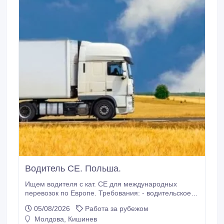
Водитель СЕ. Польша.
Ищем водителя с кат. СЕ для международных
перевозок по Европе. Требования: - водительское
удостоверение категории CE -сертификат ADR-basic
05/08/2026
Работа за рубежом
- карта водителя для тахографа - готовность к
Молдова, Кишинев
полной занятости и гибкому графику - опыт работы