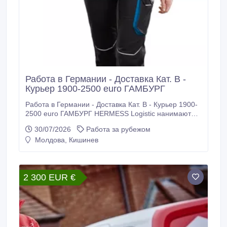
Работа в Германии - Доставка Кат. В -
Курьер 1900-2500 euro ГАМБУРГ
Работа в Германии - Доставка Кат. В - Курьер 1900-
2500 euro ГАМБУРГ HERMESS Logistic нанимают
рабочих для работы в Германии. Требуются: -
30/07/2026
Работа за рубежом
Водители - курьеры категории В для доставки
Молдова, Кишинев
посылок. Требования: - Возраст до 45 лет -
Физически крепкие - Украинцы 24 параграф
подходят + права. - Паспорт ЕС или удостоверение
личности - Болгарский паспорт - Литовский паспорт
2 300 EUR €
- Румынский паспорт - Серьезность -
Пунктуальность Мы предлагаем Вам: - Легальный
трудовой договор Напрямую от компании -
Официальная зарплата: 1900-2500 euro ГАМБУРГ -
Проживание (помогаем) - Транспорт только до 3, 5
тонн - Практика 3 - 10 дней Только с европейскими