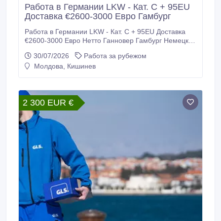
Работа в Германии LKW - Кат. С + 95EU
Доставка €2600-3000 Евро Гамбург
Работа в Германии LKW - Кат. С + 95EU Доставка
€2600-3000 Евро Нетто Ганновер Гамбург Немецкая
фирма нанимает Водителей Кат. С + 95EU для
30/07/2026
Работа за рубежом
работы на 20 тоннике. Требуются: - Водители -
Молдова, Кишинев
категории С + 95EU для доставки Почта .
Требования: - Возраст до 45 лет - Физически
крепкие - Украинцы 24 параграф подходят + права.
2 300 EUR €