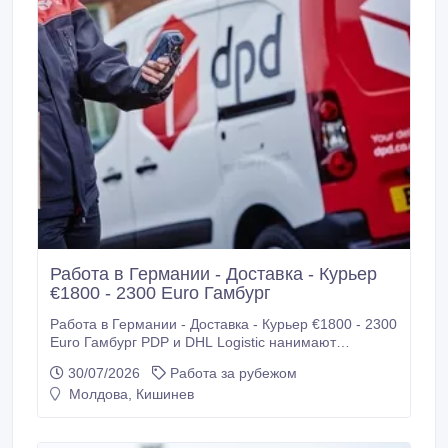
RO, BUL, POL)(без ограничений).
Работа в Германии - Доставка - Курьер
€1800 - 2300 Euro Гамбург
Работа в Германии - Доставка - Курьер €1800 - 2300
Euro Гамбург PDP и DHL Logistic нанимают
сотрудников для работы в Германии. Требуются: -
30/07/2026
Работа за рубежом
Водители - курьеры категории В для доставки
Молдова, Кишинев
посылок. Требования: - Украинцы 24 параграф
подходят + права. - Паспорт ЕС или удостоверение
личности - Болгарский паспорт - польский паспорт -