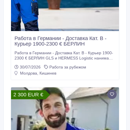
Работа в Германии - Доставка Кат. В -
Курьер 1900-2300 € БЕРЛИН
Работа в Германии - Доставка Кат. В - Курьер 1900-
2300 € БЕРЛИН GLS и HERMESS Logistic нанимают
рабочих для работы в Германии. Требуются: -
30/07/2026
Работа за рубежом
Водители - курьеры категории В для доставки
Молдова, Кишинев
посылок. Требования: - Возраст до 45 лет -
Физически крепкие - Украинцы 24 параграф
подходят + права. -.
2 300 EUR €