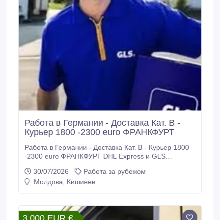
Работа в Германии - Доставка Кат. В -
Курьер 1800 -2300 euro ФРАНКФУРТ
Работа в Германии - Доставка Кат. В - Курьер 1800
-2300 euro ФРАНКФУРТ DHL Express и GLS
нанимают рабочих для работы в Германии.
30/07/2026
Работа за рубежом
Требуются: - Водители - курьеры категории В для
Молдова, Кишинев
доставки посылок. Требования: - Возраст до 45 лет -
Физически крепкие - Выполнение норм доставок -
Украинцы 24 параграф подходят + права.
3 000 EUR €