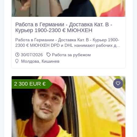
Работа в Германии - Доставка Кат. В -
Курьер 1900-2300 € МЮНХЕН
Работа в Германии - Доставка Кат. В - Курьер 1900-
2300 € МЮНХЕН DPD и DHL нанимают рабочих для
работы в Германии. Требуются: - Водители -
30/07/2026
Работа за рубежом
курьеры категории В для доставки посылок.
Молдова, Кишинев
Требования: - Возраст до 45 лет - Физически
крепкие - Украинцы 24 параграф подходят + права.
- Паспорт ЕС или удостоверение личности -
Болгарский паспорт - Литовский паспорт -
2 300 EUR €
Румынский паспорт - Серьезность - Пунктуальность
Мы предлагаем Вам: - Легальный трудовой договор
Напрямую от компании - Официальная зарплата:
1900-2300 euro - Проживание (помогаем) -
Транспорт только до 3, 5 тонн - Практика 3 - 10 дней
- Вам нужен только опыт вождения.