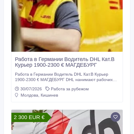
Работа в Германии Водитель DHL Кат.В
Курьер 1900-2300 € МАГДЕБУРГ
Работа в Германии Водитель DHL Кат.В Курьер
1900-2300 € МАГДЕБУРГ DHL нанимают рабочих
для работы в Германии. Требуются: - Водители -
30/07/2026
Работа за рубежом
курьеры категории В для доставки посылок.
Молдова, Кишинев
Требования: - Возраст до 45 лет - Физически
крепкие - Украинцы 24 параграф подходят + права -
Паспорт ЕС или.
2 300 EUR €