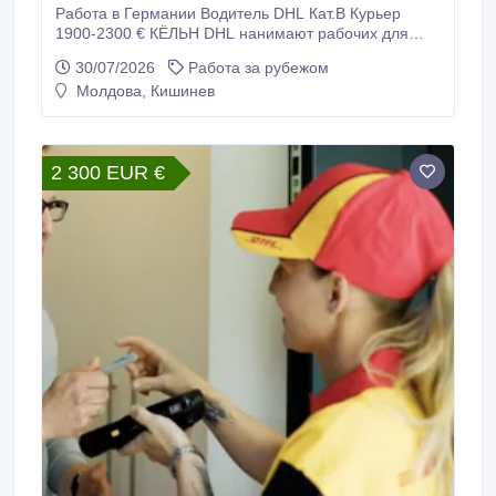
Работа в Германии Водитель DHL Кат.В Курьер
1900-2300 € КЁЛЬН DHL нанимают рабочих для
работы в Германии. Требуются: - Водители -
30/07/2026
Работа за рубежом
курьеры категории В для доставки посылок.
Молдова, Кишинев
Требования: - Возраст до 45 лет - Физически
крепкие - Украинцы 24 параграф подходят + права -
Паспорт ЕС или удостоверение.
2 300 EUR €