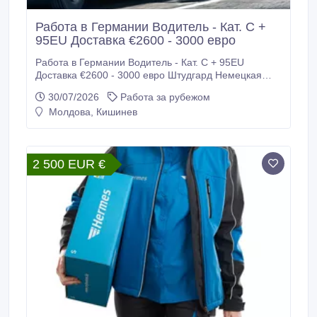
Работа в Германии Водитель - Кат. С +
95EU Доставка €2600 - 3000 евро
Работа в Германии Водитель - Кат. С + 95EU
Доставка €2600 - 3000 евро Штудгард Немецкая
фирма нанимает Водителей Кат. С + 95EU для
30/07/2026
Работа за рубежом
работы на 18 тоннике. Требуются: - Водители -
Молдова, Кишинев
категории С + 95EU для доставки Выгрузка паллет.
Загрузка Производится Мобильным
электропогрузчиком. Доставка , Самостоятельная
Погрузка, Выгрузка, паллет.
2 500 EUR €