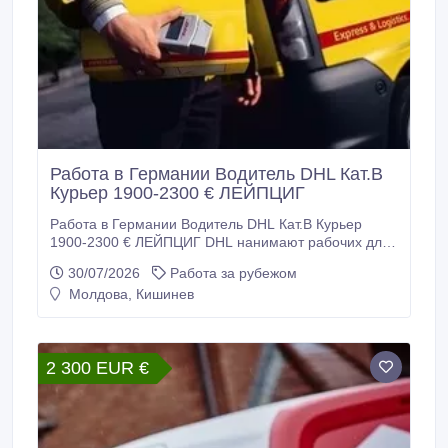
Работа в Германии Водитель DHL Кат.В
Курьер 1900-2300 € ЛЕЙПЦИГ
Работа в Германии Водитель DHL Кат.В Курьер
1900-2300 € ЛЕЙПЦИГ DHL нанимают рабочих для
работы в Германии. Требуются: - Водители -
30/07/2026
Работа за рубежом
курьеры категории В для доставки посылок.
Молдова, Кишинев
Требования: - Возраст до 45 лет - Физически
крепкие - Украинцы 24 параграф подходят + права -
Паспорт ЕС или удостоверение.
2 300 EUR €