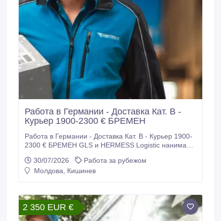
Работа в Германии - Доставка Кат. В -
Курьер 1900-2300 € БРЕМЕН
Работа в Германии - Доставка Кат. В - Курьер 1900-
2300 € БРЕМЕН GLS и HERMESS Logistic нанимают
рабочих для работы в Германии. Требуются: -
30/07/2026
Работа за рубежом
Водители - курьеры категории В для доставки
Молдова, Кишинев
посылок. Требования: - Возраст до 45 лет -
Физически крепкие - Украинцы 24 параграф
подходят + права. -.
2 350 EUR €