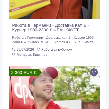
Работа в Германии - Доставка Кат. В -
Курьер 1900-2300 € ФРАНКФУРТ
Работа в Германии - Доставка Кат. В - Курьер 1900-
2300 € ФРАНКФУРТ DHL Express и GLS нанимают
рабочих для работы в Германии. Требуются: -
30/07/2026
Работа за рубежом
Водители - курьеры категории В для доставки
Молдова, Кишинев
посылок. Требования: - Возраст до 45 лет -
Физически крепкие - Выполнение норм доставок -
Украинцы 24 параграф подходят + права.
2 300 EUR €