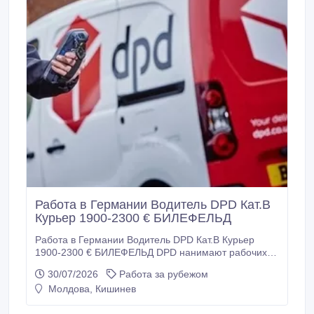
Работа в Германии Водитель DPD Кат.В
Курьер 1900-2300 € БИЛЕФЕЛЬД
Работа в Германии Водитель DPD Кат.В Курьер
1900-2300 € БИЛЕФЕЛЬД DPD нанимают рабочих
для работы в Германии. Требуются: - Водители -
30/07/2026
Работа за рубежом
курьеры категории В для доставки посылок.
Молдова, Кишинев
Требования: - Возраст до 45 лет - Физически
крепкие - Украинцы 24 параграф подходят + права -