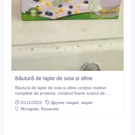
Băutură de lapte de soia și afine
Băutură de lapte de soia și afine conține niveluri
complete de proteine, conținut foarte scazut de
grăsimi, conține niveluri de fibre foarte bune pentru
01/11/2022
Другие скидки, акции
digestie, îmbogătită cu carbonat de calciu si vitamina
Молдова, Кишинев
E, bogată în izoflavone bune pentru sănătatea si
frumusețea femeilor iar afinele din acest produs conțin
antociani.