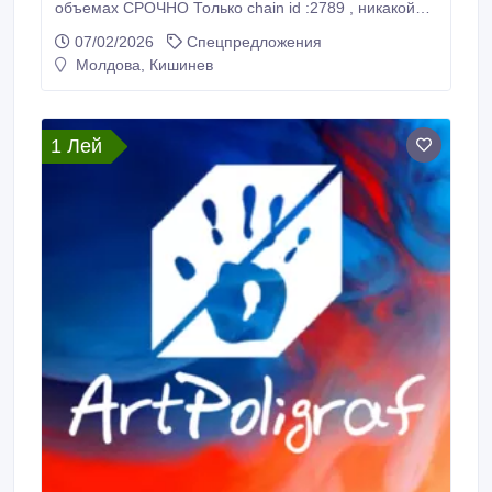
объемах СРОЧНО Только chain id :2789 , никакой
другой только этот, официальный Официально
07/02/2026
Спецпредложения
присейла еще нет но разработчики слышал
Молдова, Кишинев
продают, ищем как купить.
1 Лей