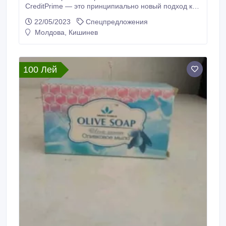
CreditPrime — это принципиально новый подход к
предоставлению онлайн займов в Молдове,
22/05/2023
Спецпредложения
который изменит Ваше представление о
Молдова, Кишинев
краткосрочном кредитовании. Оформите сейчас
https://creditprime.md/.
100 Лей