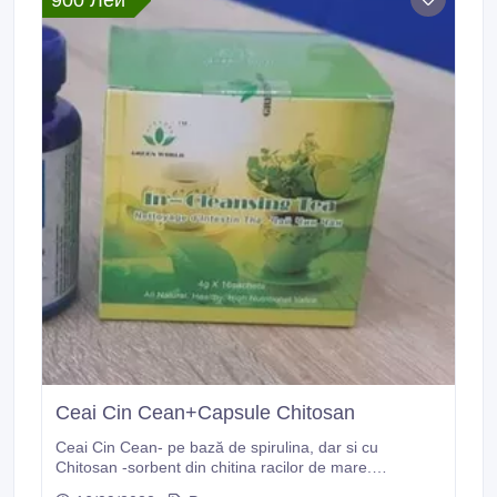
900 Лей
Ceai Cin Cean+Capsule Chitosan
Ceai Cin Cean- pe bază de spirulina, dar si cu
Chitosan -sorbent din chitina racilor de mare.
Rezultate foarte bune..