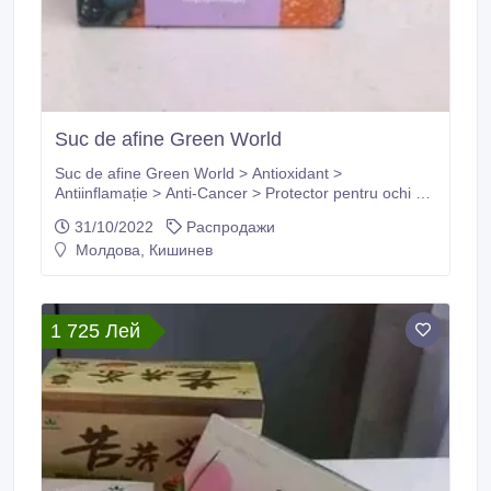
Suc de afine Green World
Suc de afine Green World > Antioxidant >
Antiinflamație > Anti-Cancer > Protector pentru ochi >
Protector pentru creier > Scăderea zahărului din sânge
31/10/2022
Распродажи
> Scăderea tensiunii arteriale > Lipidele inferioare din
Молдова, Кишинев
sânge.
1 725 Лей