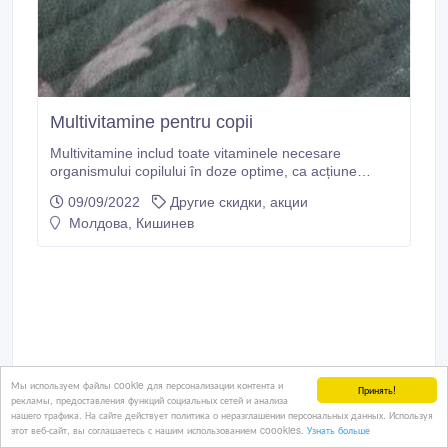
Multivitamine pentru copii
Multivitamine includ toate vitaminele necesare
organismului copilului în doze optime, ca acțiune
asupra organismului: •imunomodulatoare; •de
09/09/2022
Другие скидки, акции
stabilizare a membranelor; •antioxidant și
Молдова, Кишинев
oncoprotector..
Мы используем файлы cookie для персонализации контента и
Принять!
рекламы, предоставления функций социальных сетей и анализа
нашего трафика. На сайте действует политика о неразглашении персональных данных. Используя
этот веб-сайт, вы соглашаетесь с нашим использованием coookies.
Узнать больше