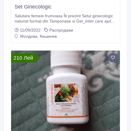
Set Ginecologic
Salutare femeie frumoasa Îti prezint Setul ginecologic
naturist format din Tamponase si Gel_intim care ajuta
in lupta cu urmatoarele probleme ginecologic.
11/09/2022
Распродажи
Молдова, Кишинев
210 Лей