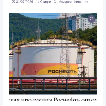
31/07/2026
Скидки
Молдова, Кишинев
измены, - сбор информации о внебрачных
отношениях, - установление наличия внебрачных
детей, - выяснение образа жизни, круга общения
подростка, - наблюдение и фиксация важных
моментов, - осуществление розыска пропавших
людей и имущества, - установление
местонахождения близкого, коллеги, с которым
была потеряна связь, - проверка деловых
партнеров (актуальных и будущих), - сбор
информации о фирме (администраторе,
учредителей имуществе, деятельности…), -
проверка персонала и биографии (при приеме на
работу и действующего), - наблюдение и слежение
за объектом, - проведение и других расследований,
относящихся к компетенции частного детектива.