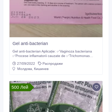
Gel anti-bacterian
Gel anti-bacterian Aplicație: ✅Vaginoza bacteriana
✅Procese inflamatorii cauzate de ✅Trichomonas
✅Tipuri mixte de agenți patogeni ✅ Infecție
27/09/2022
Распродажи
gonococică ✅Inflamația colului uterin (cervicita)
Молдова, Кишинев
✅Eroziunea colului uterin; ✅Candidoză.
500 Лей