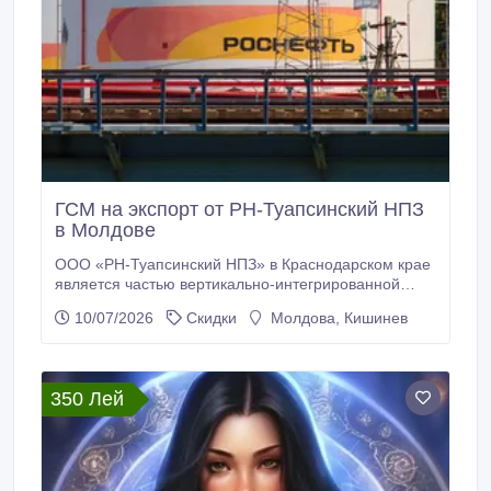
ГСМ на экспорт от РН-Туапсинский НПЗ
в Молдове
ООО «РН-Туапсинский НПЗ» в Краснодарском крае
является частью вертикально-интегрированной
структуры ПАО «НК «Роснефть». Это единственный
10/07/2026
Скидки
Молдова, Кишинев
российский НПЗ, расположенный на побережье
Черного моря, а также один из старейших - он был
введен в эксплуатацию в 1929 г. В 1942 году
оборудование было демонтировано и эвакуировано
350 Лей
в город Красноводск.