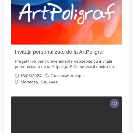
Invitații personalizate de la ArtPoligraf
Pregătiți-vă pentru evenimente deosebite cu invitații
personalizate de la Artpoligraf! Cu serviciul nostru de
printare din Chișinău, vă putem ajuta să creați invitații
13/05/2024
Стоковые товары
deosebite care vor impresiona invitații. Fie că vorbim
Молдова, Кишинев
de invitații la nuntă sau la o conferință, vom adapta
produsul la cerințele dvs.