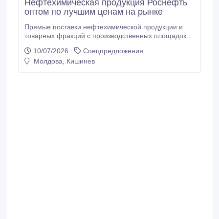
Нефтехимическая продукция Роснефть
оптом по лучшим ценам на рынке
Прямые поставки нефтехимической продукции и
товарных фракций с производственных площадок
группы. Производство ведется в промышленном
10/07/2026
Спецпредложения
цикле на НПЗ и нефтехимических предприятиях с
Молдова, Кишинев
лабораторным контролем каждой партии. В
наличии категории: Полимеры и полимерное сырьё,
Каучуки и эластомеры, Ароматика (бензол/толуол/
ксилолы/этилбензол/стирол), Фенол-ацетон и
производные, Спирты и амины, СУГ и газовые
фракции и другие.