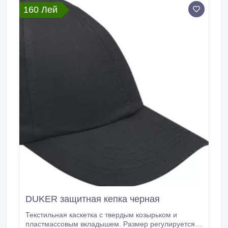
современных, комфортных, безопасных и более
160 Лей
долговечных изделий.
DUKER защитная кепка черная
Текстильная каскетка с твердым козырьком и
пластмассовым вкладышем. Размер регулируется.