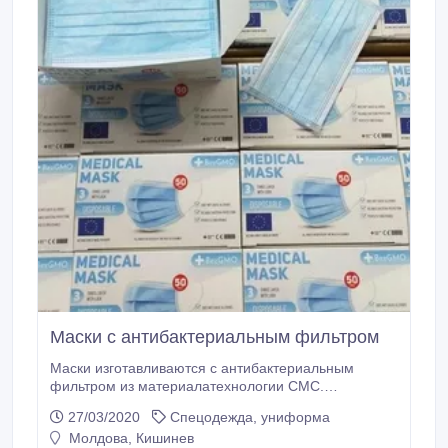
Маски с антибактериальным фильтром
Маски изготавливаются с антибактериальным
фильтром из материалатехнологии СМС.
Последняя представляет из себя сочетание двух
27/03/2020
Спецодежда, униформа
слоев спанбонда и одного слоя мельтблауна.
Молдова, Кишинев
Применение данной технологии позволяет