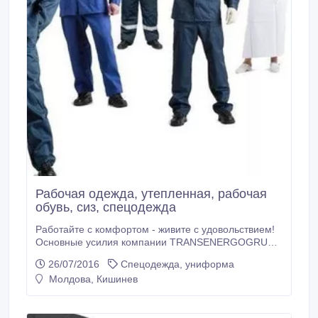
Рабочая одежда, утепленная, рабочая
обувь, сиз, спецодежда
Работайте с комфортом - живите с удовольствием!
Основные усилия компании TRANSENERGOGRUP
направлены на обеспечение системного подхода к
26/07/2016
Спецодежда, униформа
качеству продукции специального назначения. Мы
Молдова, Кишинев
полностью осознаём важность безопасности труда,
помогая оптимизировать затраты по охране труда и
сэкономить средства в результате применения