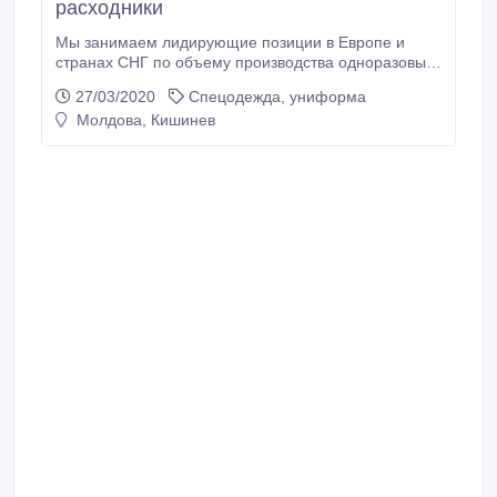
расходники
Мы занимаем лидирующие позиции в Европе и
странах СНГ по объему производства одноразовых
медицинских масок, выпуская более 350 миллионов
27/03/2020
Спецодежда, униформа
масок в год. Со все й продукцией вы можете
Молдова, Кишинев
ознакомиться на сайте. Основным направлением
нашей деятельности является производство и
оптовая продажа одноразовых медицинских
рассадников из нетканых материалов последнего
поколения.