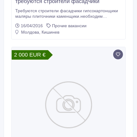
требуются строители фасадчики
Требуются строители фасадчики гипсокартонщики
маляры плиточники каменщики.необходим
инструмент роба ботинки.вся информация по скайп
16/04/2016
Прочие вакансии
bauarbeiter222.
Молдова, Кишинев
2 000 EUR €