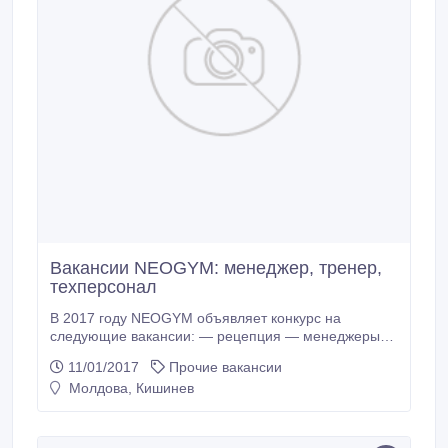
Вакансии NEOGYM: менеджер, тренер,
техперсонал
В 2017 году NEOGYM объявляет конкурс на
следующие вакансии: — рецепция — менеджеры
продаж — тренеры Роман 079 423 973,
11/01/2017
Прочие вакансии
r.biletsky@yahoo.com — техперсонал — Ирина 060
Молдова, Кишинев
434 864 Команда NEOGYM.