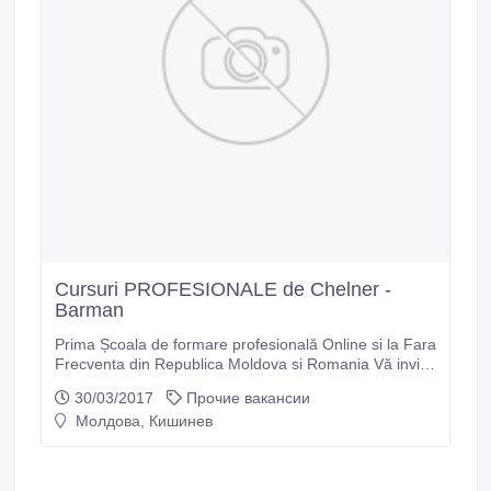
Cursuri PROFESIONALE de Chelner -
Barman
Prima Școala de formare profesională Online si la Fara
Frecventa din Republica Moldova si Romania Vă invită
la Cursuri PROFESIONALE de: CHELNER si BARMAN
30/03/2017
Прочие вакансии
la Fara Frecventa si Online, la prețul de doar 750 lei.
Молдова, Кишинев
Plus primiți CADOU Cursuri de LIMBA ENGLEZA
Online la doar 500 lei/ fiecare nivel. Programul de
Învăţămînt al cursului intensiv de pregătire la
specialitatea CHELNER si BARMAN este compus în