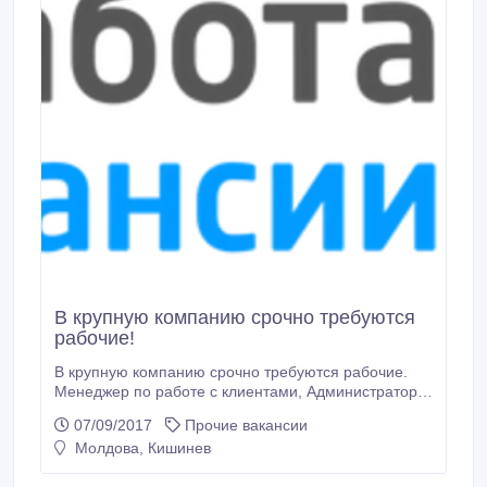
В крупную компанию срочно требуются
рабочие!
В крупную компанию срочно требуются рабочие.
Менеджер по работе с клиентами, Администратор,
Руководитель, Помощник руководителя Слесарь-
07/09/2017
Прочие вакансии
водитель, Слесарь-ремонтник отдела главного
Молдова, Кишинев
механика, Рабочие на склад, Секретарша приятной
внешности, Заработная плата высокая. Резюме