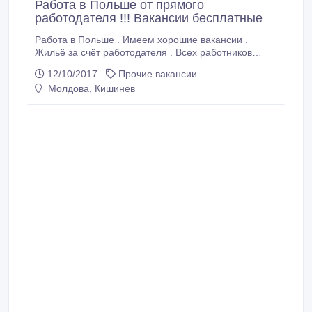
Работа в Польше от прямого
работодателя !!! Вакансии бесплатные
Работа в Польше . Имеем хорошие вакансии .
Жильё за счёт работодателя . Всех работников
забираем с вокзала и завозим на место работы .
12/10/2017
Прочие вакансии
Жильё в близи работы ! Работа легальная .Тел:
Молдова, Кишинев
viber, whats app - +48513752328.