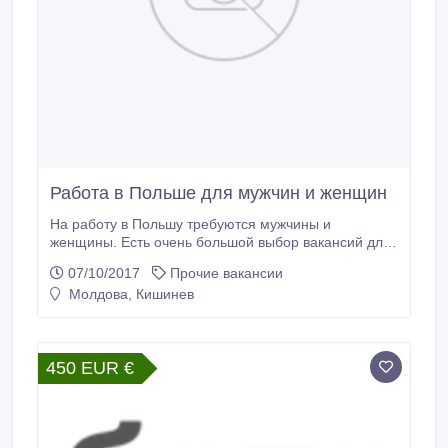
Работа в Польше для мужчин и женщин
На работу в Польшу требуются мужчины и
женщины. Есть очень большой выбор вакансий для
специалистов и разнорабочих. Жилье
07/10/2017
Прочие вакансии
предоставляется. РАБОТУ ПОЛУЧАЕТЕ
Молдова, Кишинев
НАПРЯМУЮ БЕЗ МОЛДАВСКИХ ПОСРЕДНИКОВ!!!
ВСЕ ВАКАНСИИ БЕСПЛАТНЫЕ!!! МОЖНО ЕХАТЬ
ПО БИОМЕТРИЧЕСКИХ ПАСПОРТАХ Tel
+48880116217 viber.
450 EUR €