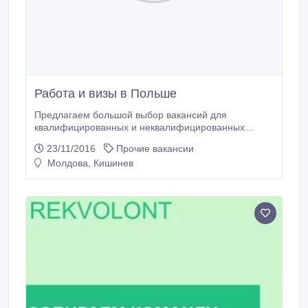
Работа и визы в Польше
Предлагаем большой выбор вакансий для
квалифицированных и неквалифицированных
работников. Мы поможем устроиться на работу и
23/11/2016
Прочие вакансии
оформить все необходимые документы!
Молдова, Кишинев
Ivan.arrivagroup@gmail.ru +48731271276.