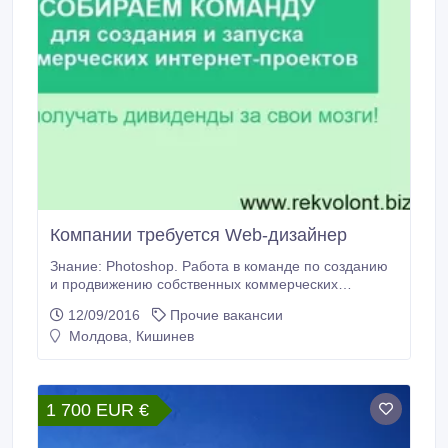
Компании требуется Web-дизайнер
Знание: Photoshop. Работа в команде по созданию
и продвижению собственных коммерческих
проектов. Условия сотрудничества на сайте:
12/09/2016
Прочие вакансии
www.rekvolont.biz группа в контакте: vk.
Молдова, Кишинев
com/rekvolont Skype: white.blackovich.
1 700 EUR €