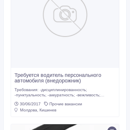
Требуется водитель персонального
автомобиля (внедорожник)
Требования: -дисциплинированность;
-пунктуальность; -аккуратность; -вежливость;
-стрессоустойчивость; -стаж работы – не менее 5
30/06/2017
Прочие вакансии
лет; Условия работы и размер оплаты при
Молдова, Кишинев
собеседовании. CV присылать на эл.адрес:
moldovadrive89@gmail.com.