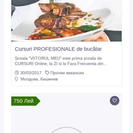
Cursuri PROFESIONALE de bucătar
Școala "VIITORUL MEU" este prima școala de
CURSURI Online, la ZI si la Fara Frecventa din
Republica Moldova si Romania . ȘCOALA ”VIITORUL
30/03/2017
Прочие вакансии
MEU” vă invită la Cursuri PROFESIONALE de:
Молдова, Кишинев
Bucătar, Cofetar, Barman, Chelner, Masor... Profită de
cele mai BUNE Cursuri PROFESIONALE de la Școala
“VIITORUL MEU”.
750 Лей