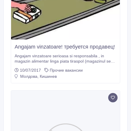
Angajam vinzatoare! требуется продавец!
Angajam vinzatoare serioasa si responsabila , in
magazin alimentar linga piata tiraspol (magazinul se
afla intr-un bloc locativ , echipat cu conditioner ,
10/07/2017
Прочие вакансии
depozit, Wi-Fi , WC, obiectul este protejat, etc.... nu
Молдова, Кишинев
este ghereta!!).. lucrul 1 saptamina peste 1 ..salariu
decent.rugam sa apeleze persoane cointeresate si
serioase de la 27 pina la 50.