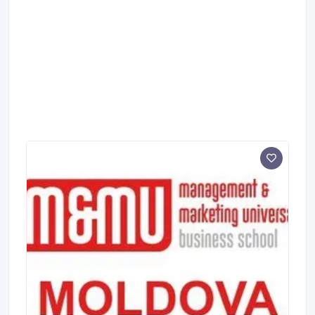
baza programului de învăţămînt adoptat în prealabil şi
include în sine toate temele necesare pentru bucătar si
cofetar corespunzător cerinţelor de calificare care sunt
necesare la această specialitate! Investește inteligent
în Viitorul Tău ! Numere de contact: Mob.