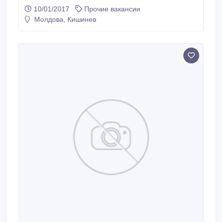
заработная плата, еженедельно. Звоните сейчас
10/01/2017
Прочие вакансии
060939997 site; http://bit.ly/1Gs299Q.
Молдова, Кишинев