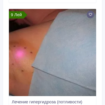
axilare in cabinetul chirurgie “LaserMedMoldova”!
https://www.
9 Лей
Лечение гипергидроза (потливости)