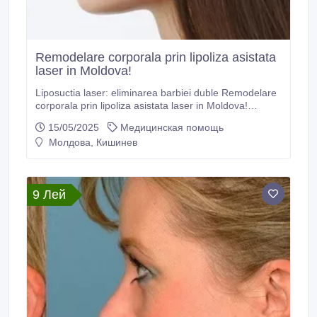
Remodelare corporala prin lipoliza asistata
laser in Moldova!
Liposuctia laser: eliminarea barbiei duble Remodelare
corporala prin lipoliza asistata laser in Moldova!
Lipoliza asistata cu laser in cabinetul chirurgie
15/05/2025
Медицинская помощь
“LaserMedMoldova”!
Молдова, Кишинев
https://www.lasermed.md/ro/servicii/liposuctia-laser-
eliminarea-barbiei-duble.
9 Лей