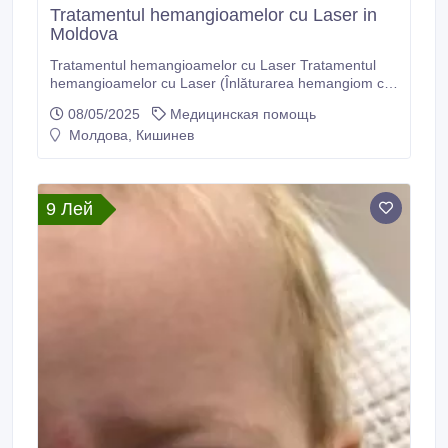
Tratamentul hemangioamelor cu Laser in
Moldova
Tratamentul hemangioamelor cu Laser Tratamentul
hemangioamelor cu Laser (Înlăturarea hemangiom cu
laser) in Moldova! Avantajele tratamentului laser a
08/05/2025
Медицинская помощь
hemangioamelor in cabinetul chirurgiei
Молдова, Кишинев
“LaserMedChisinau” Moldova, or. Chișinău str. Cuza
Vodă, 44A Telefon: 022 20 23 73: GSM:
+37369020844; Email: info@lasermed.
9 Лей