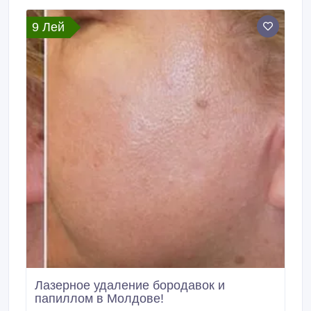
negilor, condiloamelor - in Moldova ! LaserMed" –
Cabinet chirurgie laser.
9 Лей
Лазерное удаление бородавок и
папиллом в Молдове!