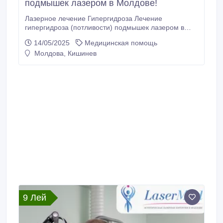
подмышек лазером в Молдове!
Лазерное лечение Гипергидроза Лечение
гипергидроза (потливости) подмышек лазером в
Молдове! Лазерное лечение гипергидроза
14/05/2025
Медицинская помощь
подмышек - уникальная методика впервые стала
Молдова, Кишинев
доступна в Молдове! Лечение гипергидроза
лазером в кабинете лазерной хирургии
“LaserMedMoldova”:
https://www.youtube.com/shorts/gDmm6Wj70H0
https://www.
9 Лей