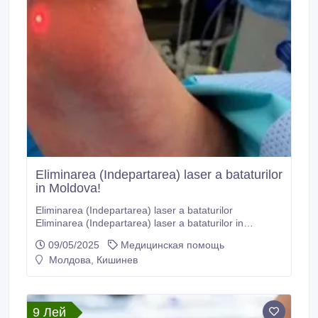
Eliminarea (Indepartarea) laser a bataturilor
in Moldova!
Eliminarea (Indepartarea) laser a bataturilor
Eliminarea (Indepartarea) laser a bataturilor in
Moldova! Tratament laser (Inlaturarea, Eliminarea,
09/05/2025
Медицинская помощь
Indepartarea laser) a bataturilor In Moldova! Beneficiile
Молдова, Кишинев
tratamentului laser (Inlaturarea, Eliminarea,
Indepartarea) a bataturilor În cabinetul de chirurgie cu
laser “LaserMed” Dacă ai nevoie de atenție medicală
sau ai nevoie de ajutor pentru extragerea bătăturilor
9 Лей
din talpă, Va așteptăm la o programare la cabinetul de