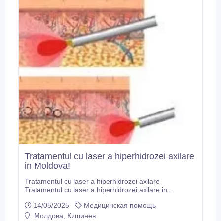
Tratamentul cu laser a hiperhidrozei axilare
in Moldova!
Tratamentul cu laser a hiperhidrozei axilare
Tratamentul cu laser a hiperhidrozei axilare in
Moldova! Un tratament revolutionar, inovator, unic
14/05/2025
Медицинская помощь
pentru Republica Moldova, este tratamentul cu laser a
Молдова, Кишинев
hiperhidrozei axilare! Tratamentul laser a hiperhidrozei