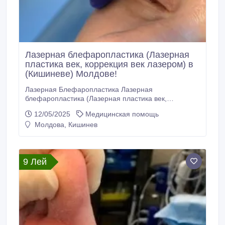
Лазерная блефаропластика (Лазерная
пластика век, коррекция век лазером) в
(Кишиневе) Молдове!
Лазерная Блефароплаcтика Лазерная
блефаропластика (Лазерная пластика век,
коррекция век лазером) в (Кишиневе) Молдове!
12/05/2025
Медицинская помощь
Особенности проведения лазерной
Молдова, Кишинев
блефаропластике в кабинете лазерной хирургии
«LaserMedMoldova»! Лазерная блефаропластика
дает великолепный эстетический эффект. Лазер
коагулирует кровеносные сосуды, в результате чего
9 Лей
потеря крови в процессе операции практически
отсутствует.