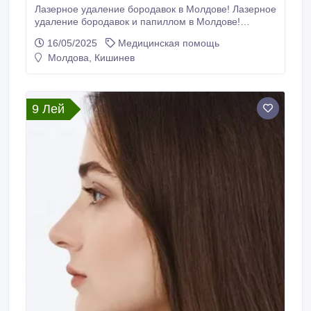
Лазерное удаление бородавок в Молдове! Лазерное
удаление бородавок и папиллом в Молдове!
Лазерное удаление бородавок и папиллом в
16/05/2025
Медицинская помощь
кабинете лазерной хирургии “LaserMed”!
Молдова, Кишинев
Преимущества Лазерное удаление бородавок и
папиллом в кабинете лазерной хирургии
“LaserMed”!
https://www.lasermed.md/ru/servicii/eliminarea-cu-
9 Лей
laser-a-verucilor-papiloamelor-negiilor.