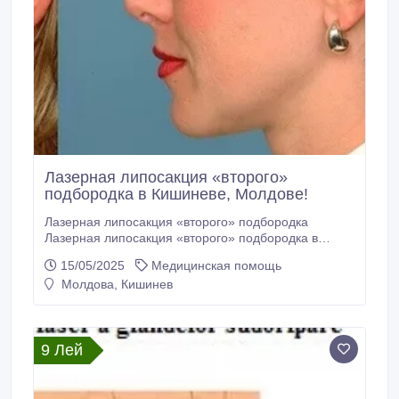
Лазерная липосакция «второго»
подбородка в Кишиневе, Молдове!
Лазерная липосакция «второго» подбородка
Лазерная липосакция «второго» подбородка в
Кишиневе, Молдове! Особенности проведения
15/05/2025
Медицинская помощь
операции в кабинете лазерной хирургии
Молдова, Кишинев
“LaserMedMoldova”! В кабинете лазерной хирургии
“LaserMedMoldova”, операция лазерной липосакции
проводится под местной анестезии.
9 Лей