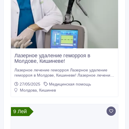
Лазерное удаление геморроя в
Молдове, Кишиневе!
Лазерное лечение геморроя Лазерное удаление
геморроя в Молдове, Кишиневе! Лазерное лечение
геморроя в кабинете лазерной хирургии “LaserMed”
27/05/2025
Медицинская помощь
в Молдове! https://www.youtube.com/watch?
Молдова, Кишинев
v=0XWU1SPjkRo&rco=1
https://www.lasermed.md/ru/servicii/tratamentul-cu-
laser-al-hemoroizilor.
9 Лей