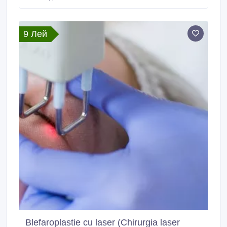
laser) a tumorilor benigne ale pielii În cabinetul de
chirurgie cu laser “LaserMedChisinau” In Moldova!
Moldova, or.
9 Лей
Blefaroplastie cu laser (Chirurgia laser