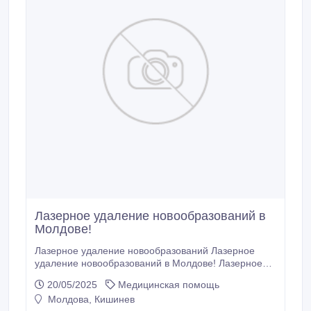
Лазерное удаление новообразований в
Молдове!
Лазерное удаление новообразований Лазерное
удаление новообразований в Молдове! Лазерное
удаление доброкачественных новообразований
20/05/2025
Медицинская помощь
кожи в кабинете лазерной хирургии "LaserMed" в
Молдова, Кишинев
Молдове (Кишинев)! Удаление новообразований