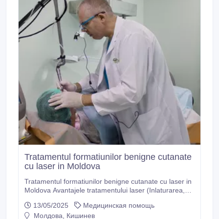
Tratamentul formatiunilor benigne cutanate
cu laser in Moldova
Tratamentul formatiunilor benigne cutanate cu laser in
Moldova Avantajele tratamentului laser (Inlaturarea,
Eliminarea, Indepartarea) a tumorilor benigne ale pielii
13/05/2025
Медицинская помощь
În cabinetul de chirurgie cu laser “LaserMed”
Молдова, Кишинев
Tratament laser (Inlaturarea, Eliminarea, Indepartarea