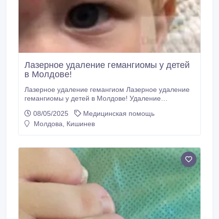
Лазерное удаление гемангиомы у детей
в Молдове!
Лазерное удаление гемангиом Лазерное удаление
гемангиомы у детей в Молдове! Удаление
гемангиом лазером в Молдове! Преимущества
08/05/2025
Медицинская помощь
лазерного удаления гемангиомы в кабинете
Молдова, Кишинев
лазерной хирургии LaserMedChisinau! Молдова, г.
Кишинев, ул. Куза Вода, 44А Телефон: 022 20 23 73.
GSM: +37369020844; Email: info@lasermed.