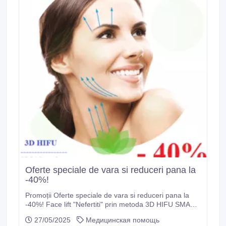
Oferte speciale de vara si reduceri pana la
-40%!
Promoții Oferte speciale de vara si reduceri pana la
-40%! Face lift "Nefertiti" prin metoda 3D HIFU SMAS-
Ultrasunetele focusate de inalta intensitate! „Nefertiti
27/05/2025
Медицинская помощь
lifting” este o procedură de modelare a conturului