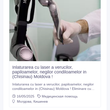
Inlaturarea cu laser a verucilor,
papiloamelor, negilor condiloamelor in
(Chisinau) Moldova !
Inlaturarea cu laser a verucilor, papiloamelor, negilor
condiloamelor in (Chisinau) Moldova ! Eliminare cu
laser a verucilor, papiloamelor, negilor Inlaturarea cu
16/05/2025
Медицинская помощь
laser a verucilor, papiloamelor, negilor condiloamelor in
Молдова, Кишинев
(Chisinau) Moldova ! Inlaturarea cu laser (eliminrea,
indepartarea cu laser) a verucilor, papiloamelor,