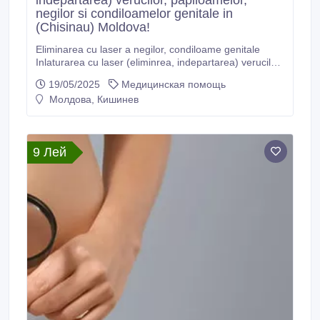
indepartarea) verucilor, papiloamelor,
negilor si condiloamelor genitale in
(Chisinau) Moldova!
Eliminarea cu laser a negilor, condiloame genitale
Inlaturarea cu laser (eliminrea, indepartarea) verucilor,
papiloamelor, negilor si condiloamelor genitale in
19/05/2025
Медицинская помощь
(Chisinau) Moldova! Inlaturarea cu laser (eliminrea,
Молдова, Кишинев
indepartarea) verucilor, papiloamelor, negilor si
condiloamelor genitale in Moldova! "LaserMed" –
Cabinet chirurgie laser! Beneficiile de inlaturare cu
laser (eliminrea, indepartarea) verucilor, papiloamelor,
9 Лей
negilor si condiloamelor genitale in Cabinetul chirurgie
laser "LaserMedChisinau" in Moldova! Moldova, or.