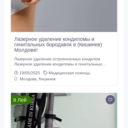
Лазерное удаление кондиломы и
генитальных бородавок в (Кишинев)
Молдове!
Лазерное удаление oстроконечных кондилом
Лазерное удаление кондиломы и генитальных
бородавок в (Кишинев) Молдове! Лазерное
19/05/2025
Медицинская помощь
удаление кондиломы и генитальных бородавок в
Молдова, Кишинев
кабинете лазерной хирургии “LaserMedChisinau” в
Молдове! Преимущества лазерного удаления
кондилом и генитальных бородавок в кабинете
лазерной хирургии “LaserMedChisinau” в Молдове!
9 Лей
Молдова, г.