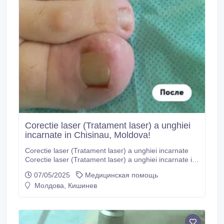
Corectie laser (Tratament laser) a unghiei
incarnate in Chisinau, Moldova!
Corectie laser (Tratament laser) a unghiei incarnate
Corectie laser (Tratament laser) a unghiei incarnate in
Chisinau, Moldova! Beneficiile de tratament laser a
07/05/2025
Медицинская помощь
unghiilor incarnate, în cabinetul de chirurgie
Молдова, Кишинев
“LaserMedChisinau”! Corectie laser (Tratament laser)
a unghiei incarnate in Moldova !Laser Med" – Cabinet
chirurgie laser.