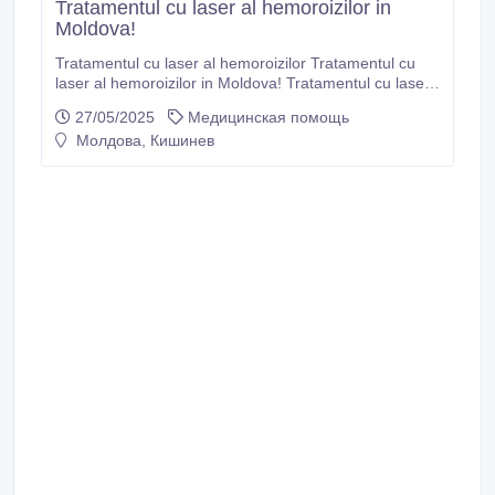
Tratamentul cu laser al hemoroizilor in
Moldova!
Tratamentul cu laser al hemoroizilor Tratamentul cu
laser al hemoroizilor in Moldova! Tratamentul cu laser
a hemoroizilor in cabinetul chirurgie
27/05/2025
Медицинская помощь
“LaserMedMoldova”! https://www.youtube.com/watch?
Молдова, Кишинев
v=0XWU1SPjkRo&rco=1
https://www.lasermed.md/ro/servicii/tratamentul-cu-
laser-al-hemoroizilor.