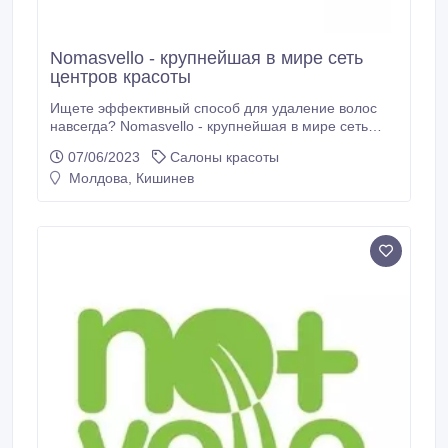
Nomasvello - крупнейшая в мире сеть
центров красоты
Ищете эффективный способ для удаление волос
навсегда? Nomasvello - крупнейшая в мире сеть
центров красоты, специализирующихся на
07/06/2023
Салоны красоты
перманентной эпиляции - отличное решение!
Молдова, Кишинев
Революционный метод «Fusion», разработанный
специалистами Nomasvello, сочетает в себе две
технологии: диодный лазер и интенсивный
импульсный свет (IPL), что позволяет удалять все
типы волос, даже тонкие и светлые.