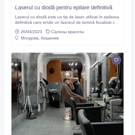
Laserul cu diodă pentru epilare definitivă
Laserul cu diodă este un tip de laser utilizat în epilarea
definitivă care emite un fascicul de lumină focalizat cu
o lungime de undă specifică care vizează pigmentul
26/04/2023
Салоны красоты
din foliculul de păr. Acest lucru face ca foliculul de păr
Молдова, Кишинев
să se încălzească și, în cele din urmă, să fie distrus,
împiedicând creșterea în continuare a părului.