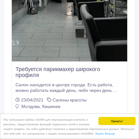
Требуется парикмахер широкого
профиля
Салон находится в центре города. Есть работа,
можно работать каждый день, либо через день.
Можно без опыта работы. Со всеми вопросами
23/04/2021
Салоны красоты
обращайтесь по телефону..
Молдова, Кишинев
Мы используем файлы cookie для персонализации контента и
Принять!
рекламы, предоставления функций социальных сетей и анализа
нашего трафика. На сайте действует политика о неразглашении персональных данных. Используя
этот веб-сайт, вы соглашаетесь с нашим использованием coookies.
Узнать больше