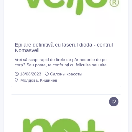
Epilare definitivă cu laserul dioda - centrul
Nomasvell
Vrei să scapi rapid de firele de păr nedorite de pe
corp? Sau poate, te confrunți cu foliculita sau alte
probleme ale pielii, care te deranjează inclusiv la nivel
18/08/2023
Салоны красоты
psihologic? Singurul tratament eficient este epilarea
Молдова, Кишинев
definitivă cu laserul dioda la centrul de înfrumusețare
Nomasvello! Odată ce rădăcina va fi distrusă și nu vor
mai exista foliculi de păr, va dispărea și foliculita.