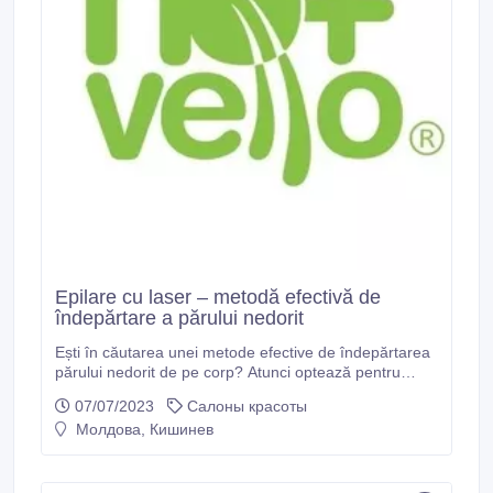
Epilare cu laser – metodă efectivă de
îndepărtare a părului nedorit
Ești în căutarea unei metode efective de îndepărtarea
părului nedorit de pe corp? Atunci optează pentru
procedura de epilare cu laser la centrul de
07/07/2023
Салоны красоты
înfrumusețare Nomasvello! Epilarea definitivă Metoda
Молдова, Кишинев
FUSION cu laserul Dioda si IPL este tratamentul prin
care se obține distrugerea permanentă a foliculilor de
păr în procent de 90-95% pentru femei și 75-80%
pentru bărbați.