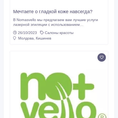
Мечтаете о гладкой коже навсегда?
В Nomasvello мы предлагаем вам лучшие услуги
лазерной эпиляции с использованием
современного диодного лазера и IPL. Удаление
26/10/2023
Салоны красоты
волос навсегда стало доступным и безопасным,
Молдова, Кишинев
благодаря нашей высокотехнологичной методике и
квалифицированным специалистам. Наш опытный
персонал гарантирует вам максимальный комфорт
и результаты, о которых вы мечтали.