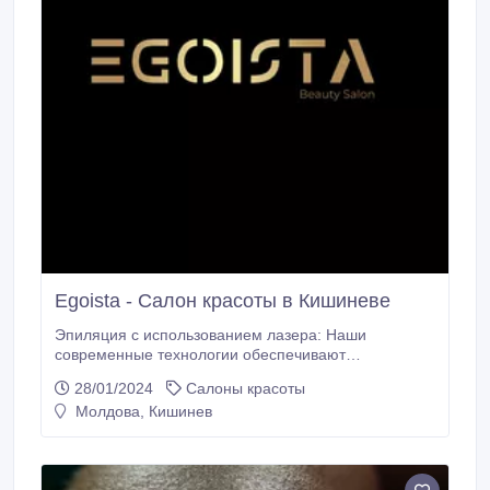
Egoista - Салон красоты в Кишиневе
Эпиляция с использованием лазера: Наши
современные технологии обеспечивают
эффективное и безопасное удаление волос
28/01/2024
Салоны красоты
лазером, даря вам забвение о нежелательных
Молдова, Кишинев
волосах на продолжительный период времени.
Услуги косметологии: Наши косметологи
предлагают индивидуальные программы ухода за
кожей, а также процедуры для улучшения её