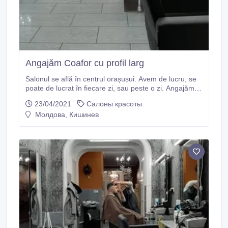
Angajăm Coafor cu profil larg
Salonul se află în centrul orașușui. Avem de lucru, se
poate de lucrat în fiecare zi, sau peste o zi. Angajăm
persoane fără experiență de muncă. Dacă aveți
23/04/2021
Салоны красоты
întrebări, apelați la numărul de telefon..
Молдова, Кишинев