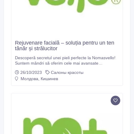
Rejuvenare facială – soluția pentru un ten
tânăr și strălucitor
Descoperă secretul unei pieli perfecte la Nomasvello!
Suntem mândri să oferim cele mai avansate
tratamente de frumusețe, de la curățarea profundă a
26/10/2023
Салоны красоты
feței până la epilarea definitivă cu laser și rejuvenarea
Молдова, Кишинев
facială. Cu experiența noastră și tehnologia de vârf, ne
străduim să îți transformăm visurile despre o piele
frumoasă în realitate.