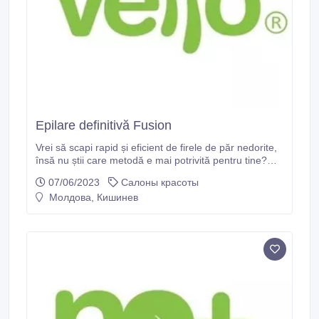
Epilare definitivă Fusion
Vrei să scapi rapid și eficient de firele de păr nedorite,
însă nu știi care metodă e mai potrivită pentru tine?
Atunci ai găsit soluția perfectă! Epilarea definitivă
07/06/2023
Салоны красоты
Fusion este tratamentul prin care se obține distrugerea
Молдова, Кишинев
permanentă a foliculilor de păr în procent de 90-95%
pentru femei și 75-80% pentru bărbați.