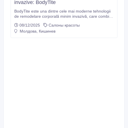
invazive: BodyTite
BodyTite este una dintre cele mai moderne tehnologii
de remodelare corporală minim invazivă, care combină
lipoliza asistată de radiofrecvență cu un efect
08/12/2025
Салоны красоты
spectaculos de contractare a pielii. Pentru mulți
Молдова, Кишинев
pacienți interesați de prețul la procedurile bodytite,
este esențial să știe că procedura oferă rezultate
similare liposucției clasice, dar cu recuperare mult mai
rapidă și fără cicatrici vizibile.