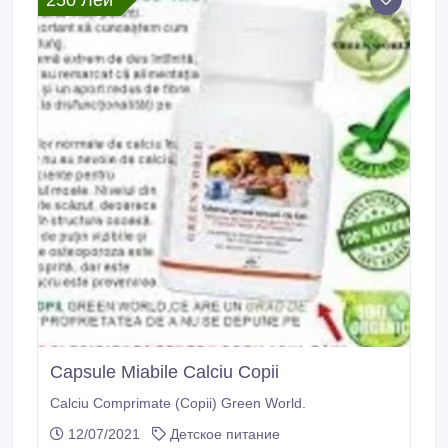
250 Лей
mg Mod de folosire: pentru adulţi câte 2-3 capsule de
2 ori pe zi dimineaţa şi seara înainte de masă, minim
timp de 3 săptămâni.
Capsule Miabile Calciu Copii
Calciu Comprimate (Copii) Green World.
12/07/2021
Детское питание