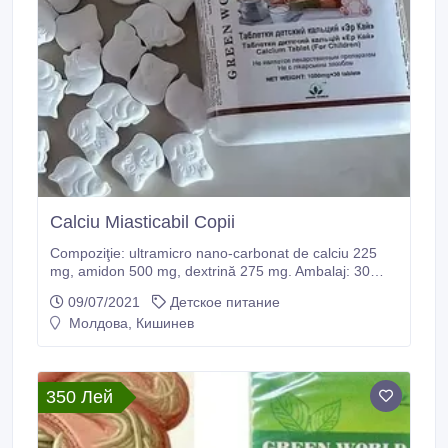
Calciu Miasticabil Copii
Compoziţie: ultramicro nano-carbonat de calciu 225
mg, amidon 500 mg, dextrină 275 mg. Ambalaj: 30
comprimate a câte 1000 mg. Mod de folosire: câte 1-2
09/07/2021
Детское питание
comprimate o dată pe zi. De amestecat încet sau
Молдова, Кишинев
resorbit. Recomandat: deficienţă de calciu în
organismul copilului. Asigură copilului dinţii, unghiile şi
părul puternici în timpul administrării.
350 Лей