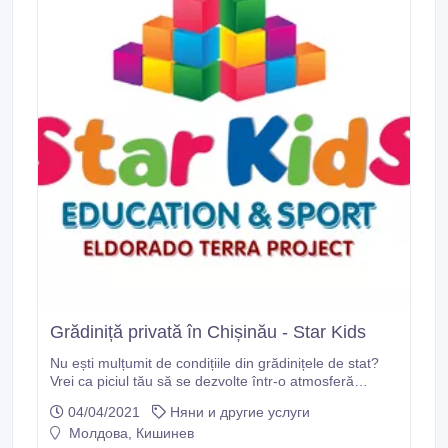
Grădiniță privată în Chișinău - Star Kids
Nu ești mulțumit de condițiile din grădinițele de stat?
Vrei ca piciul tău să se dezvolte într-o atmosferă
plăcută și să aibă mai multe oportunități? Atunci este
04/04/2021
Няни и другие услуги
timpul să alegi o grădiniță privată! Pe lângă educația
Молдова, Кишинев
de calitate, aici copiii beneficiază de un program divers