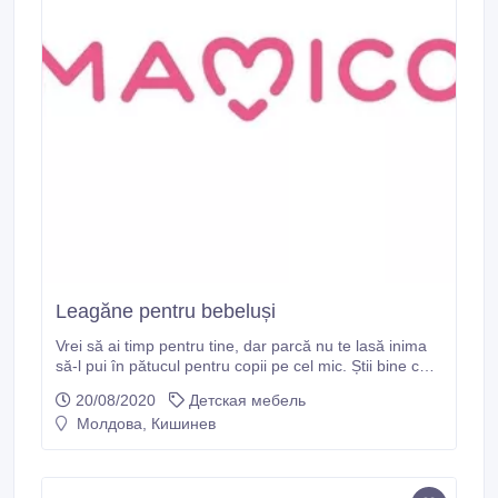
Leagăne pentru bebeluși
Vrei să ai timp pentru tine, dar parcă nu te lasă inima
să-l pui în pătucul pentru copii pe cel mic. Știi bine că
se va plictisi acolo, iar în secunda următoare vei alerga
20/08/2020
Детская мебель
la el să-i ții de urât. Ce soluții ai? Un balansoar pentru
Молдова, Кишинев
bebe se poate transforma în ajutorul tău de nădejde.
Vei putea să-ți faci treburile casnice și, totodată, să-l
urmărești pe cel mic.