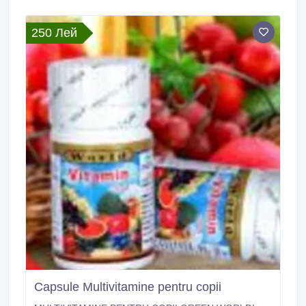
mod regulat a curelor profilactice de dehelmentizare (2
ori pe an).
250 Лей
Capsule Multivitamine pentru copii