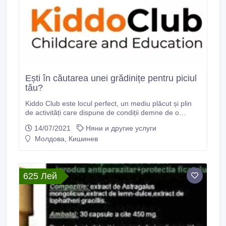
Ești în căutarea unei grădinițe pentru piciul
tău?
Kiddo Club este locul perfect, un mediu plăcut și plin
de activități care dispune de condiții demne de o
grădiniță privată, prețuri accesibile și cadre didactice
14/07/2021
Няни и другие услуги
calificate. Am creat un spațiu în care dragostea pentru
Молдова, Кишинев
copii și bunăstarea lor este principala noastră
preocupare pe tot parcursul desfășurării activităților de
învățare și distractive.
625 Лей