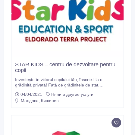
STAR KIDS – centru de dezvoltare pentru
copii
Investește în viitorul copilului tău, înscrie-l la o
grădiniță privată! Față de grădinițele de stat,
avantajele sunt clare, începând cu condițiile excelente
04/04/2021
Няни и другие услуги
de studii, recreere, sport și joacă. Totul este modern și
Молдова, Кишинев
confortabil pentru copii, iar programul de învățare și
activități este mult mai divers.