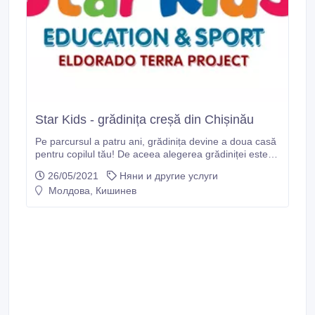
Star Kids - grădinița creșă din Chișinău
Pe parcursul a patru ani, grădinița devine a doua casă
pentru copilul tău! De aceea alegerea grădiniței este
un pas important pentru dezvoltare și creșterea celui
26/05/2021
Няни и другие услуги
mic. Anume aici el va căpăta deprinderile esențiale
Молдова, Кишинев
care vor rămâne cu el toată viața. Grădinița privată
Star Kids conștientizează totalmente responsabilitatea
care o poartă.