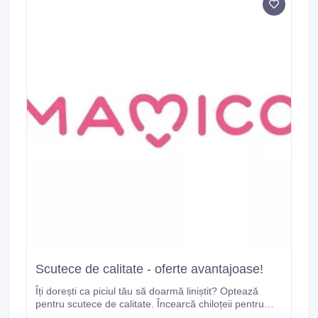
Scutece de calitate - oferte avantajoase!
Îți dorești ca piciul tău să doarmă liniștit? Optează
pentru scutece de calitate. Încearcă chiloțeii pentru
bebeluși Merries. Au un strat absorbant gros, dar