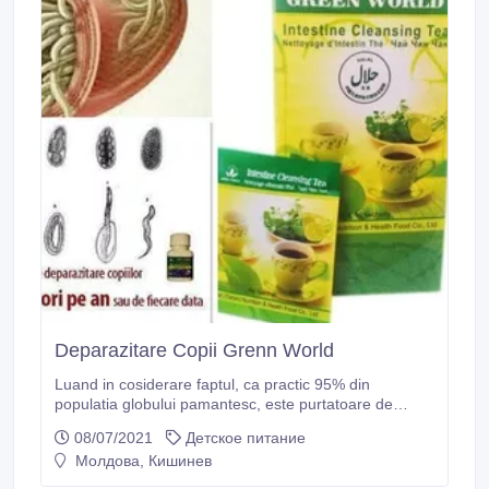
Deparazitare Copii Grenn World
Luand in cosiderare faptul, ca practic 95% din
populatia globului pamantesc, este purtatoare de
paraziti (care foarte des stau in spatele multor
08/07/2021
Детское питание
diagnoze asa ca): -Astmul bronsic; -Boli de ficat si
Молдова, Кишинев
vezica biliara: -Epilepsie: -Psoriaz: -Afta: -Simtome de
boli grave in articulatii s.a. Se recomanda efectuarea in