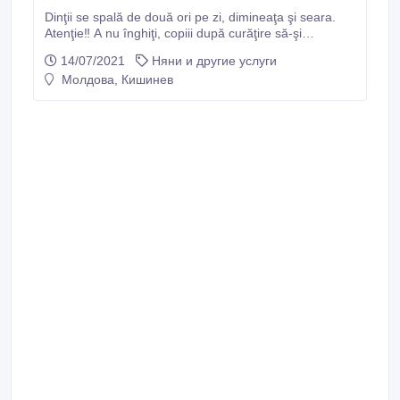
Dinţii se spală de două ori pe zi, dimineaţa şi seara.
Atenţie‼️ A nu înghiţi, copiii după curăţire să-şi
clătească bine gura. Copii cu vârsta între 2-6 ani ar
14/07/2021
Няни и другие услуги
trebui să se spele pe dinţi sub supravegherea adulţilor.
Молдова, Кишинев
Pastă de dinţi calitativă este cea de-a doua din două
etape necesare pentru curăţenia şi sănătatea orală.