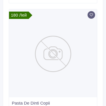
etape necesare pentru curăţenia şi sănătatea orală.
180 Лей
Pasta De Dinti Copii