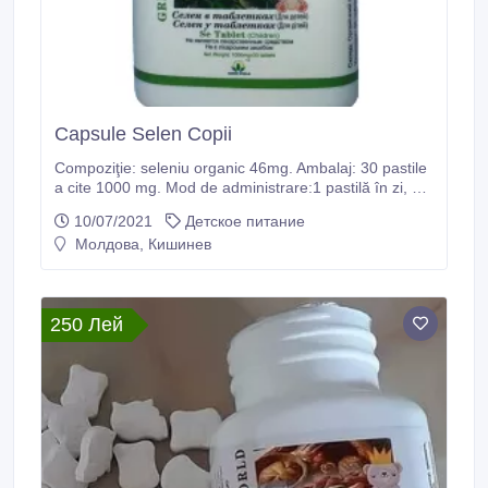
Capsule Selen Copii
Compoziţie: seleniu organic 46mg. Ambalaj: 30 pastile
a cite 1000 mg. Mod de administrare:1 pastilă în zi, se
bea cu puțină apă. Seleniul organic este un
10/07/2021
Детское питание
microelement care participă în multe reacţii biochimice
Молдова, Кишинев
importante ale organsimului. Fiind un antioxidant
foarte puternic, seleniul asigură funcţionarea normală
a tuturor sistemelor organismului uman şi protecţia de
factorii nocivi, care zi de zi ameninţă homeostaza
250 Лей
(echilibrul constantelor biologice).