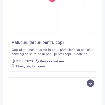
Pătucuri, țarcuri pentru copii
Copilul tău încă doarme în patul părinților? Nu poți să-l
convingi să se mute în patul pentru copii? Poate că nu
l-ai ales corect. E timpul să-l schimbi. Copilul nu va
20/08/2020
Детская мебель
dormi acolo unde nu se simte confortabil. Încearcă să
Молдова, Кишинев
intri pe site-ul magazinului online pentru copii Mamico
pentru a găsi ceea ce se potrivește piciului tău.