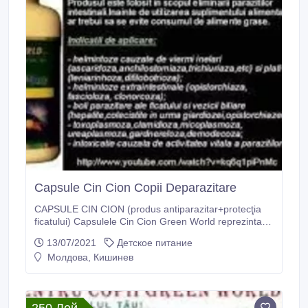
Capsule Cin Cion Copii Deparazitare
CAPSULE CIN CION (produs antiparazitar+protecţia
ficatului) Capsulele Cin Cion Green World reprezinta
un complexul de plante, cu un efect antiparazitar
13/07/2021
Детское питание
pronunţat, manifestă de asemenea activitatea
Молдова, Кишинев
antihipoxantă, antioxidantă, imunomodulatoare, de
detoxifiere şi antialergică. Compoziţie: extract de
Astragalus mongolicus, extract de lemn-dulce, extract
de lophatheri gracillis Ambalaj: 30 capsule a câte 450