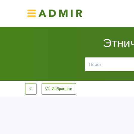
Этни
Избранное