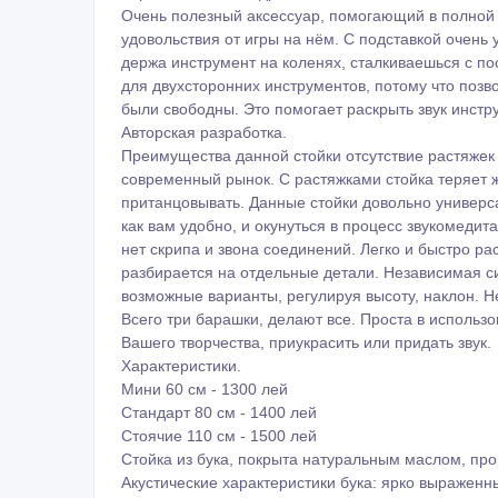
Очень полезный аксессуар, помогающий в полной 
удовольствия от игры на нём. С подставкой очень уд
держа инструмент на коленях, сталкиваешься с по
для двухсторонних инструментов, потому что позвол
были свободны. Это помогает раскрыть звук инст
Авторская разработка.
Преимущества данной стойки отсутствие растяжек (
современный рынок. С растяжками стойка теряет ж
пританцовывать. Данные стойки довольно универс
как вам удобно, и окунуться в процесс звукoмeдит
нет скрипа и звона соединений. Легко и быстро р
разбирается на отдельные детали. Независимая си
возможные варианты, регулируя высоту, наклон. Н
Всего три барашки, делают все. Проста в использ
Вашего творчества, приукрасить или придать звук.
Характеристики.
Мини 60 см - 1300 лей
Стандарт 80 см - 1400 лей
Стоячие 110 см - 1500 лей
Стойка из бука, покрыта натуральным маслом, пр
Акустические характеристики бука: ярко выраженн