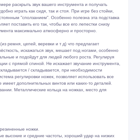
мере раскрыть звук вашего инструмента и получать
обно играть как сидя, так и стоя. При игре без стойки,
стоянным "сползанием". Особенно полезна эта подставка
яет поставить его так, чтобы все его лепестки снизу
румента максимально атмосферно и просторно.
из ремня, цепей, веревки и т д) что предлагает
ёсткость, искажаться звук, мешает под ногами, особенно
альные и подойдут для людей любого роста. Регулируя
ации с прямой спиной. Не искажает звучание инструмента,
аскладывается / складывается, при необходимости
стема регулировки ножек, позволяет использовать все
е имеет дополнительных винтов или каких-то деталей.
овании. Металлические кольца на ножках, место для
орезиненные ножки.
ые высокие и средние частоты, хороший удар на низких