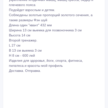
красивой осанки
снижение веса
повышение потенции
укрепление ягодичных мышц, мышц пресса, бедер и
плечевого пояса
Подойдет взрослым и детям.
Соблюдены золотые пропорций золотого сечения, а
также размеры Фэн шуй
Длина один "квант" 432 мм
Ширина 13 см выемка для позвоночника 3 см
Высота 14 см
Второй тренажер.
L 27 см
B 13 см выемка 3 см
H 8 см - 600 лей
Изделия для здоровья, йоги, спорта, фитнеса,
пилатеса.и красоты мой профиль
Доставка. Отправка.