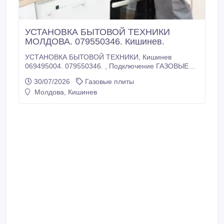
УСТАНОВКА БЫТОВОЙ ТЕХНИКИ
МОЛДОВА. 079550346. Кишинев.
УСТАНОВКА БЫТОВОЙ ТЕХНИКИ, Кишинев
069495004. 079550346. , Подключение ГАЗОВЫЕ
ПЛИТЫ, ДУХОВКИ, ЭЛЕКТРИЧЕСКИЕ ВАРОЧНЫЕ
30/07/2026
Газовые плиты
ПАНЕЛИ. ХОЛОДИЛЬНИКИ, ВЫТЯЖКИ.
Молдова, Кишинев
ПОСУДОМОЕЧНЫЕ МАШИНЫ, СТИРАЛЬНЫЕ
МАШИНЫ ТЕЛЕВИЗОРЫ НА СТЕНУ, МОНТАЖ
УСТАНОВКА, ПОДКЛЮЧЕНИЕ . Chisinau
.069495004. 079550346. Moldova ПОДКЛЮЧЕНИЕ
ЭЛЕКТРОПЛИТЫ, ИНДУКЦИОННЫЕ ВАРОЧНЫЕ
ПАНЕЛИ.