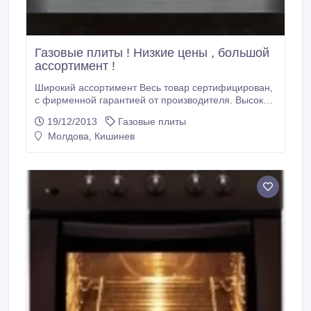
Газовые плиты ! Низкие цены , большой
ассортимент !
Широкий ассортимент Весь товар сертифицирован,
с фирменной гарантией от производителя. Высокие
гарантии качества. Дешевле не найти! Широкий
19/12/2013
Газовые плиты
выбор Качество, гарантия и сервис заказа.
Молдова, Кишинев
Возможность покупки в кредит. Быстрая доставка
Крупнейший список наименований товаров в нашем
интернет магазине www.