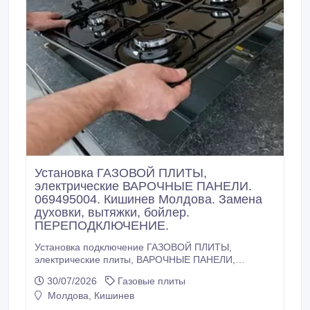
Установка ГАЗОВОЙ ПЛИТЫ,
электрические ВАРОЧНЫЕ ПАНЕЛИ.
069495004. Кишинев Молдова. Замена
духовки, вытяжки, бойлер.
ПЕРЕПОДКЛЮЧЕНИЕ.
Установка подключение ГАЗОВОЙ ПЛИТЫ,
электрические плиты, ВАРОЧНЫЕ ПАНЕЛИ,
духовки. Подключение. 069495004. Кишинев.
30/07/2026
Газовые плиты
Газовщик. Установщик мебельщик, Электрик .
Молдова, Кишинев
ЗАМЕНА ГАЗОВЫХ ПЛИТ замена газового шланга
крана (запорная арматура) ЗАМЕНА УСТАНОВКА