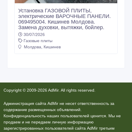
069495004. Кишинев Молдова.
Замена духовки, вытяжки, бойлер.
ПЕРЕПОДКЛЮЧЕНИЕ.
30/07/2026
Газовые плиты
Молдова, Кишинев
Copyright © 2009-2026 AdMir. All rights reserved.
Администрация сайта AdMir не несет ответственность за
содержание размещенных объявлений.
Конфиденциальность наших пользователей ценится. Мы не
продаем и не передаем личную информацию
зарегистрированных пользователей сайта AdMir третьим
лицам. Мы не несем ответственность за правила
конфиденциальности сайтов на которые ссылается AdMir.
На некоторых страницах нашего сайта представлена реклама