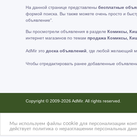
На данной странице представлены
бесплатные объя
формой поиска. Вы также можете очень просто и быст
объявление"
.
Вы просмотрели объявления в разделе
Комиксы, Ки
интернет магазинов по темам
продажа Комиксы, Ки
AdMir это
доска объявлений
, где любой желающий 
Чтобы отредактировать ранее добавленные объявлен
Copyright © 2009-2026 AdMir. All rights reserved.
Администрация сайта AdMir не несет ответственност
Конфиденциальность наших пользователей ценится. 
Мы используем файлы cookie для персонализации конте
действует политика о неразглашении персональных данн
не несем ответственность за правила конфиденциальн
На некоторых страницах нашего сайта представлена р