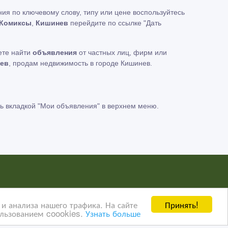
ия по ключевому слову, типу или цене воспользуйтесь
Комиксы
,
Кишинев
перейдите по ссылке
"Дать
ете найти
объявления
от частных лиц, фирм или
ев
, продам недвижимость в городе Кишинев.
ь вкладкой
"Мои объявления"
в верхнем меню.
нных пользователей сайта AdMir третьим лицам. Мы
Принять!
и анализа нашего трафика. На сайте
ользованием coookies.
Узнать больше
ать о правилах конфиденциальности Google
нажмите