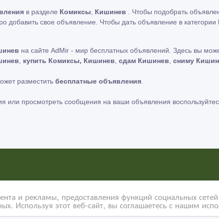
вления
в разделе
Комиксы
,
Кишинев
. Чтобы подобрать объявлен
ро добавить свое объявление. Чтобы дать объявление в категории
шинев
на сайте AdMir - мир бесплатных объявлений. Здесь вы мож
шинев
,
купить Комиксы, Кишинев
,
сдам Кишинев
,
сниму Кишин
может разместить
бесплатные объявления
.
ия или просмотреть сообщения на ваши объявления воспользуйтес
ь за содержание размещенных объявлений.
Мы не продаем и не передаем личную информацию зарегистрирова
нта и рекламы, предоставления функций социальных сетей 
ых. Используя этот веб-сайт, вы соглашаетесь с нашим исп
ости сайтов на которые ссылается AdMir.
еклама Google Adsense Advertising Network. Чтобы подробней узн