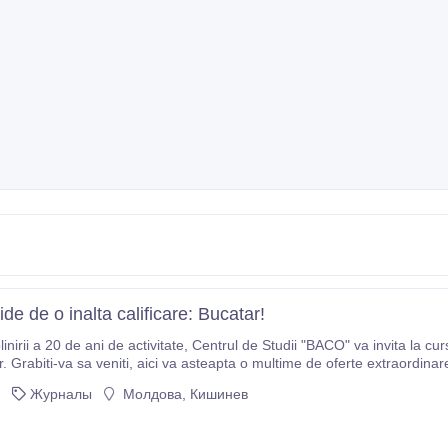
ide de o inalta calificare: Bucatar!
tate, Centrul de Studii "BACO" va invita la cursuri rapide de barma-chelner, bucatar-cofetar,
o multime de oferte extraordinare! Profesorii sunt cei mai buni specialisti in domeniu
 aprobata de Ministerul Invatamintului Va garantam 100% aranjarea la lucru dupa
Журналы
Молдова, Кишинев
lui.