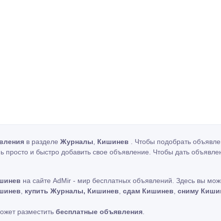
вления
в разделе
Журналы
,
Кишинев
. Чтобы подобрать объявле
ь просто и быстро добавить свое объявление. Чтобы дать объявле
шинев
на сайте AdMir - мир бесплатных объявлений. Здесь вы мо
шинев
,
купить Журналы, Кишинев
,
сдам Кишинев
,
сниму Киши
может разместить
бесплатные объявления
.