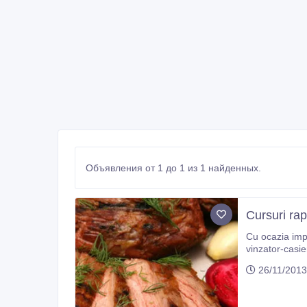
Объявления от 1 до 1 из 1 найденных.
Cursuri rap
Cu оcazia implinirii a 20 de ani de activi
vinzator-casier. Grabiti-va sa veniti, aici va asteapta 
La finisarea cursului primiti Diploma Diploma este
26/11/2013
finisarea cursu