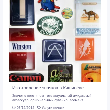
спорить наверняка не станете.
Изготовление значков в Кишинёве
Значок с логотипом - это актуальный имиджевый
аксессуар, оригинальный сувенир, элемент
корпоративной атрибутики, рейтинговый
05/12/2012
Услуги печати
показатель, отличительный знак тематических