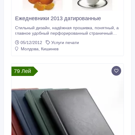
Ежедневники 2013 датированные
Стильный дизайн, надёжная прошивка, понятный, а
главное удобный перфорированный страничный
блок из более чем 400 страниц с полноцветной
05/12/2012
Услуги печати
картой Молдовы, удобным календарём на 2013 и
Молдова, Кишинев
2014 года, телефонный указатель, список отелей,
ресторанов, перечень городов Молдовы и их
телефонных кодов и многое другое в мягком и в
тоже время прочном переплёте из кожи.
79 Лей