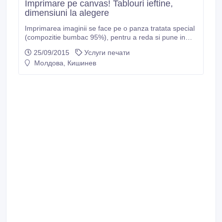
Imprimare pe canvas! Tablouri ieftine,
dimensiuni la alegere
Imprimarea imaginii se face pe o panza tratata special
(compozitie bumbac 95%), pentru a reda si pune in
valoare culorile originale. Panza are in compozitia ei
25/09/2015
Услуги печати
un strat protector care contine un filtru UV, si care va
Молдова, Кишинев
face ca panza sa nu se decoloreze in timp. In acelasi
timp acest strat protector aplicat pe panza(canvas)
este rezistent la usoare zgarieturi.