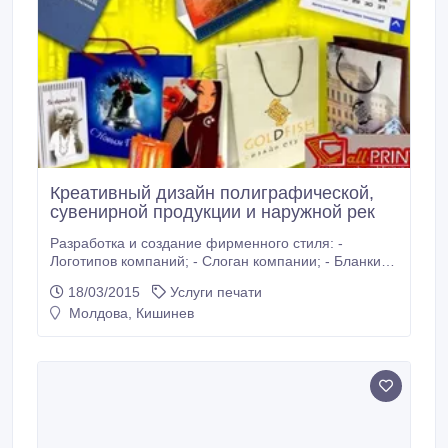
Креативный дизайн полиграфической,
сувенирной продукции и наружной рек
Разработка и создание фирменного стиля: -
Логотипов компаний; - Слоган компании; - Бланки; -
Каталоги; - Календари; - Буклеты; - Флаеры; -
18/03/2015
Услуги печати
Блокноты; - Папки; - Конверты; - Визитки - Магниты
Молдова, Кишинев
на холодильник - Открытки; - Кружки; - Часы; -
Брилоки; - Флаг; - Майки; - Кепки; - Наружное
оформление офиса (банер, оракал, объёмные
буквы); Верстка: многостраничных каталогов,
журналов.